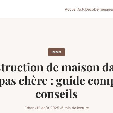
Accueil
Actu
Déco
Déménage
IMMO
truction de maison da
pas chère : guide comp
conseils
Ethan
•
12 août 2025
•
6 min de lecture