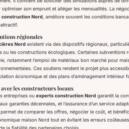
ent. Il convient de solliciter des simulations auprès de diff
 optimiser son emprunt et alléger les mensualités. La négoc
 construction Nord
, améliore souvent les conditions banca
ttractif.
ntions régionales
ncières Nord
existent via des dispositifs régionaux, particul
 ou les constructions écologiques. Certaines subventions 
e, notamment l’emploi de matériaux bon marché pour mais
onnementales. Ces soutiens rendent le projet plus accessibl
solation économique et des plans d’aménagement intérieur f
 avec les constructeurs locaux
es entreprises ou
experts construction Nord
garantit la con
 aux garanties décennales, et l’assurance d’un service adapt
 permet de comparer les offres, négocier le coût, et bénéfic
onomique maison Nord tout en évitant les erreurs coûteuses.
e la fiabilité des partenaires choisis.