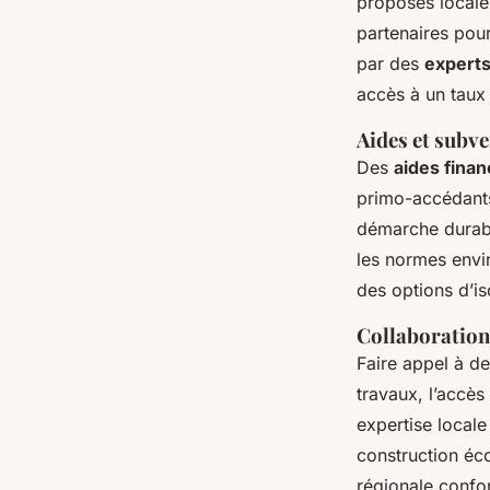
proposés localem
partenaires pour
par des
experts
accès à un taux a
Aides et subve
Des
aides fina
primo-accédants
démarche durabl
les normes envir
des options d’i
Collaboration
Faire appel à d
travaux, l’accès
expertise locale
construction éc
régionale confort