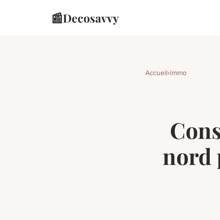
📰
Decosavvy
Accueil
›
Immo
Cons
nord 