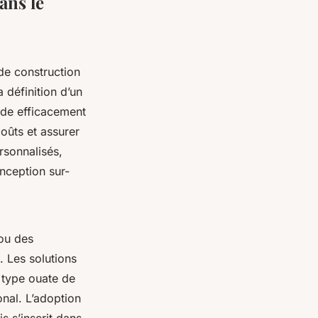
ans le
e construction
 définition d’un
uide efficacement
oûts et assurer
rsonnalisés,
nception sur-
ou des
. Les solutions
n type ouate de
onal. L’adoption