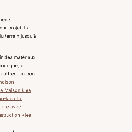
ments
eur projet. La
 terrain jusqu’à
sir des matériaux
nomique, et
n offrent un bon
maison
ea Maison klea
n-klea.fr/
ruire avec
struction Klea
.