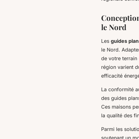
Conception
le Nord
Les
guides pla
le Nord. Adapte
de votre terrai
région varient d
efficacité énerg
La conformité au
des guides plans
Ces maisons per
la qualité des fin
Parmi les soluti
soutenant un m