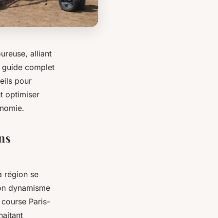
reuse, alliant
Ce guide complet
eils pour
t optimiser
onomie.
ns
a région se
 son dynamisme
 course Paris-
haitant