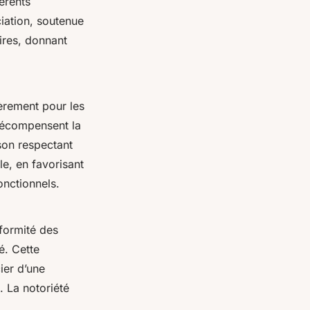
érents
iation, soutenue
ires, donnant
ièrement pour les
récompensent la
on respectant
e, en favorisant
onctionnels.
formité des
é. Cette
ier d’une
 La notoriété