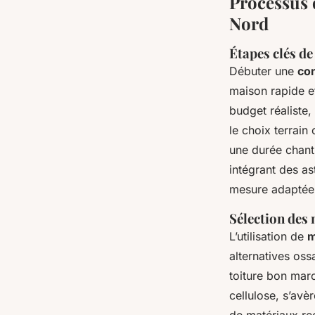
Processus 
Nord
Étapes clés d
Débuter une
co
maison rapide et
budget réaliste,
le choix terrain
une durée chant
intégrant des a
mesure adaptée 
Sélection des
L’utilisation de
m
alternatives oss
toiture bon marc
cellulose, s’avè