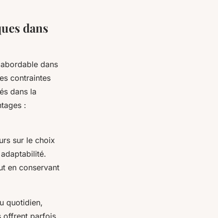
ques dans
on abordable dans
es contraintes
és dans la
ntages :
urs sur le choix
adaptabilité.
ut en conservant
u quotidien,
offrent parfois