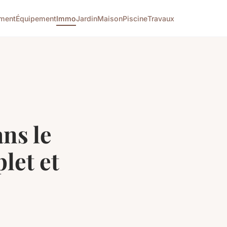
ment
Équipement
Immo
Jardin
Maison
Piscine
Travaux
ns le
let et